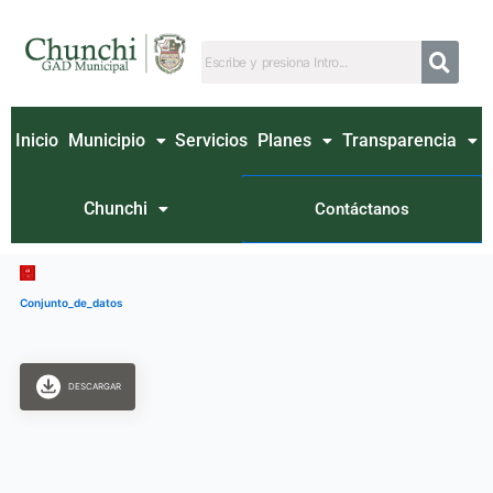
Ir
al
contenido
Inicio
Municipio
Servicios
Planes
Transparencia
Chunchi
Contáctanos
Conjunto_de_datos
DESCARGAR