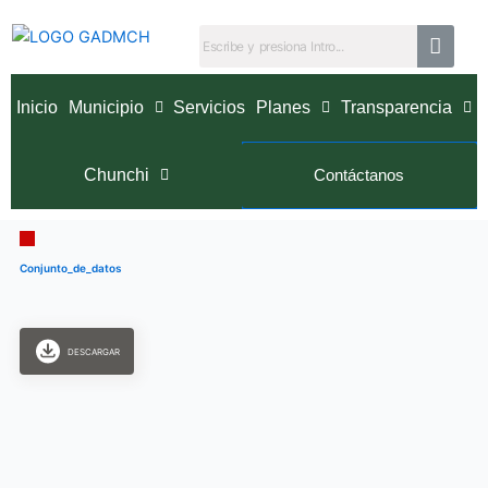
Ir
al
contenido
Inicio
Municipio
Servicios
Planes
Transparencia
Chunchi
Contáctanos
Conjunto_de_datos
DESCARGAR