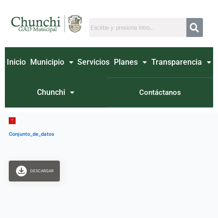
Ir
al
contenido
Inicio
Municipio
Servicios
Planes
Transparencia
Chunchi
Contáctanos
Conjunto_de_datos
DESCARGAR