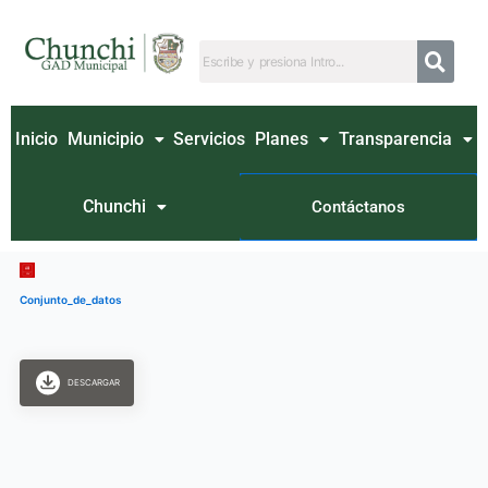
Ir
al
contenido
Inicio
Municipio
Servicios
Planes
Transparencia
Chunchi
Contáctanos
Conjunto_de_datos
DESCARGAR