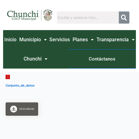
Ir
al
contenido
Inicio
Municipio
Servicios
Planes
Transparencia
Chunchi
Contáctanos
Conjunto_de_datos
DESCARGAR