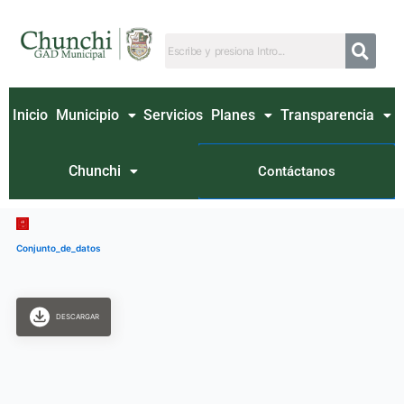
Ir
al
contenido
Inicio
Municipio
Servicios
Planes
Transparencia
Chunchi
Contáctanos
Conjunto_de_datos
DESCARGAR