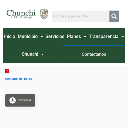
Ir
al
contenido
Inicio
Municipio
Servicios
Planes
Transparencia
Chunchi
Contáctanos
Conjunto_de_datos
DESCARGAR