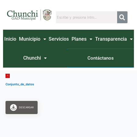
Ir
al
contenido
Inicio
Municipio
Servicios
Planes
Transparencia
Chunchi
Contáctanos
Conjunto_de_datos
DESCARGAR