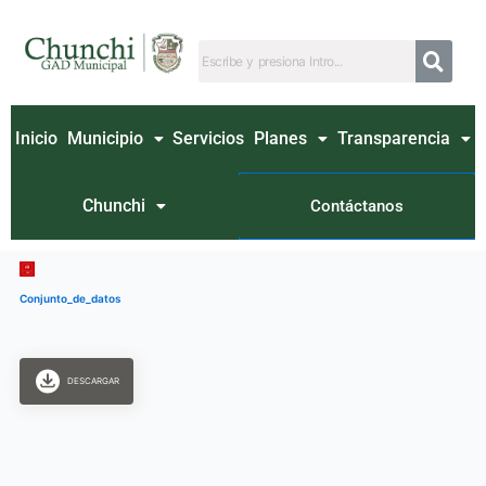
Ir
al
contenido
Inicio
Municipio
Servicios
Planes
Transparencia
Chunchi
Contáctanos
Conjunto_de_datos
DESCARGAR