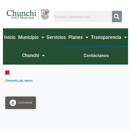
Ir
al
contenido
Inicio
Municipio
Servicios
Planes
Transparencia
Chunchi
Contáctanos
Conjunto_de_datos
DESCARGAR