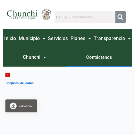
Ir
al
contenido
Inicio
Municipio
Servicios
Planes
Transparencia
Chunchi
Contáctanos
Conjunto_de_datos
DESCARGAR