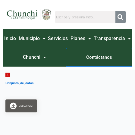
Ir
al
contenido
Inicio
Municipio
Servicios
Planes
Transparencia
Chunchi
Contáctanos
Conjunto_de_datos
DESCARGAR