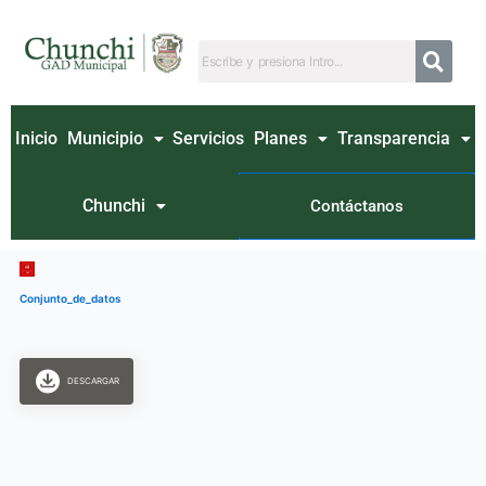
Ir
al
contenido
Inicio
Municipio
Servicios
Planes
Transparencia
Chunchi
Contáctanos
Conjunto_de_datos
DESCARGAR