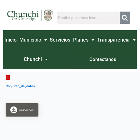
Ir
al
contenido
Inicio
Municipio
Servicios
Planes
Transparencia
Chunchi
Contáctanos
Conjunto_de_datos
DESCARGAR