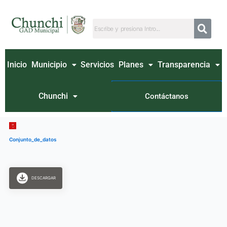
Ir
al
contenido
Inicio
Municipio
Servicios
Planes
Transparencia
Chunchi
Contáctanos
Conjunto_de_datos
DESCARGAR