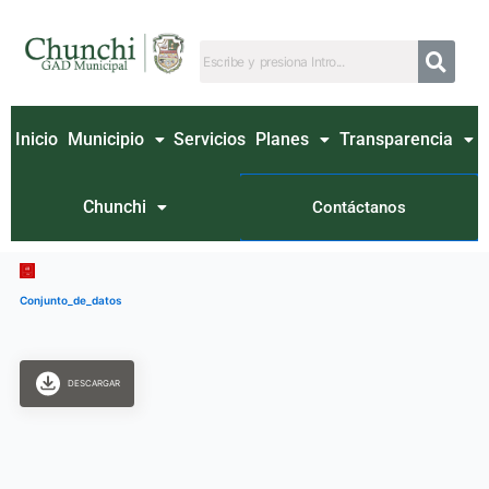
Ir
al
contenido
Inicio
Municipio
Servicios
Planes
Transparencia
Chunchi
Contáctanos
Conjunto_de_datos
DESCARGAR