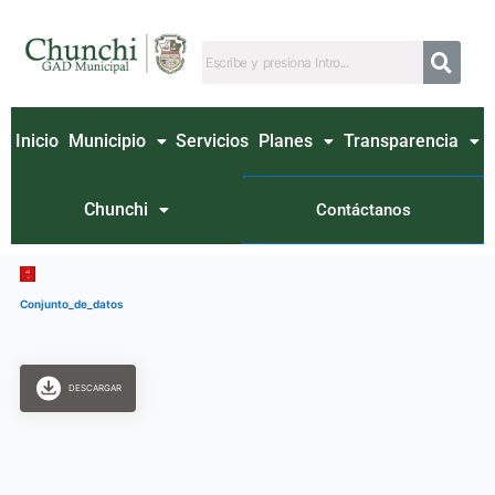
Ir
al
contenido
Inicio
Municipio
Servicios
Planes
Transparencia
Chunchi
Contáctanos
Conjunto_de_datos
DESCARGAR