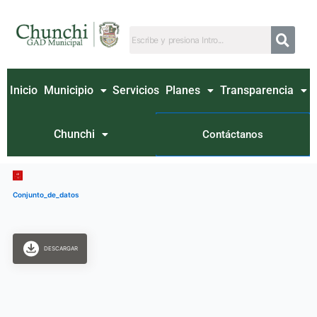
Ir
al
contenido
Inicio
Municipio
Servicios
Planes
Transparencia
Chunchi
Contáctanos
Conjunto_de_datos
DESCARGAR