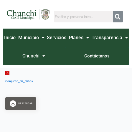
Ir
al
contenido
Inicio
Municipio
Servicios
Planes
Transparencia
Chunchi
Contáctanos
Conjunto_de_datos
DESCARGAR