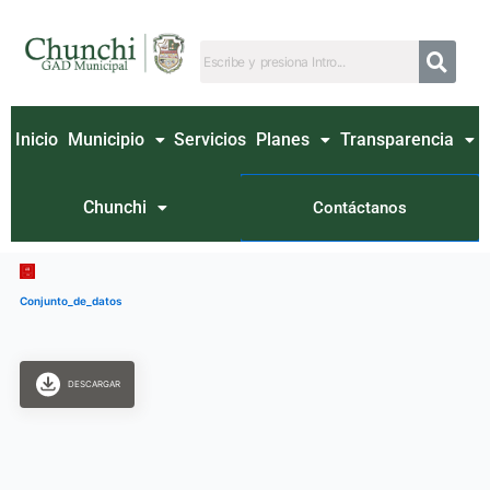
Ir
al
contenido
Inicio
Municipio
Servicios
Planes
Transparencia
Chunchi
Contáctanos
Conjunto_de_datos
DESCARGAR