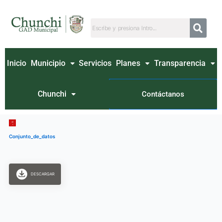
Ir
al
contenido
Inicio
Municipio
Servicios
Planes
Transparencia
Chunchi
Contáctanos
Conjunto_de_datos
DESCARGAR