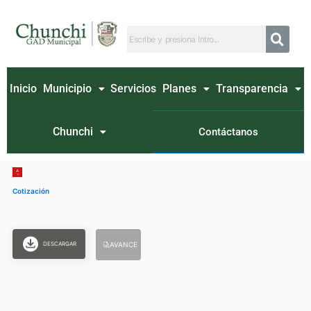
Ir
al
contenido
Inicio
Municipio
Servicios
Planes
Transparencia
Chunchi
Contáctanos
Cotización
DESCARGAR
AVANCE