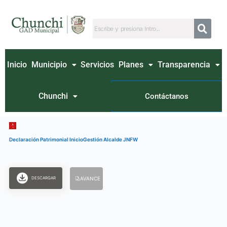
Ir
al
contenido
Inicio
Municipio
Servicios
Planes
Transparencia
Chunchi
Contáctanos
Declaración Patrimonial InicioGestión Alcalde JNFW
DESCARGAR
AVANCE