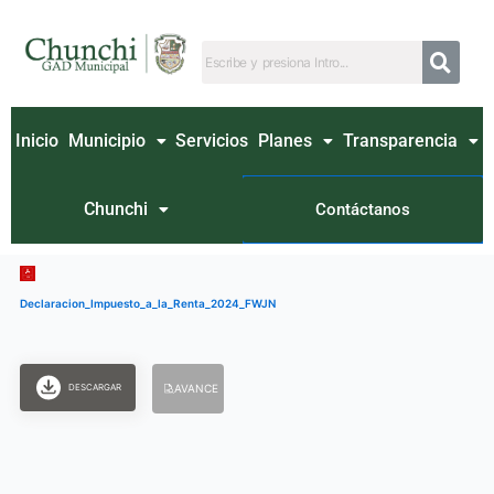
Ir
al
contenido
Inicio
Municipio
Servicios
Planes
Transparencia
Chunchi
Contáctanos
Declaracion_Impuesto_a_la_Renta_2024_FWJN
DESCARGAR
AVANCE