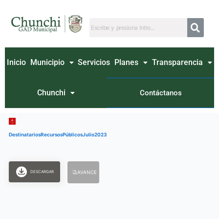
Ir
al
contenido
Inicio
Municipio
Servicios
Planes
Transparencia
Chunchi
Contáctanos
DestinatariosRecursosPúblicosJulio2023
DESCARGAR
AVANCE