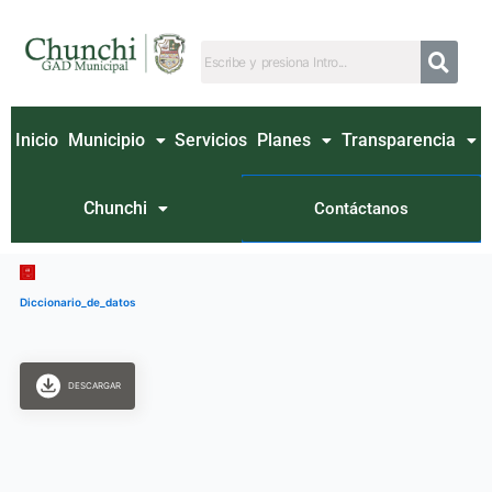
Ir
al
contenido
Inicio
Municipio
Servicios
Planes
Transparencia
Chunchi
Contáctanos
Diccionario_de_datos
DESCARGAR