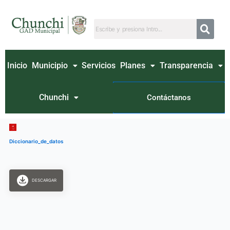
Ir
al
contenido
Inicio
Municipio
Servicios
Planes
Transparencia
Chunchi
Contáctanos
Diccionario_de_datos
DESCARGAR