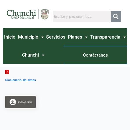
Ir
al
contenido
Inicio
Municipio
Servicios
Planes
Transparencia
Chunchi
Contáctanos
Diccionario_de_datos
DESCARGAR