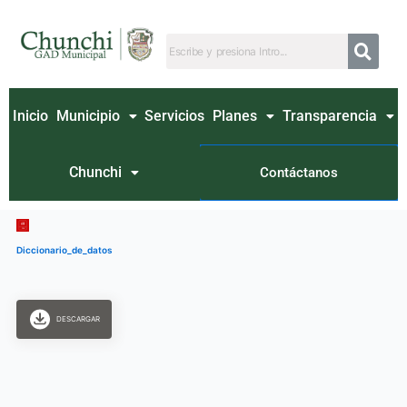
Ir
al
contenido
Inicio
Municipio
Servicios
Planes
Transparencia
Chunchi
Contáctanos
Diccionario_de_datos
DESCARGAR