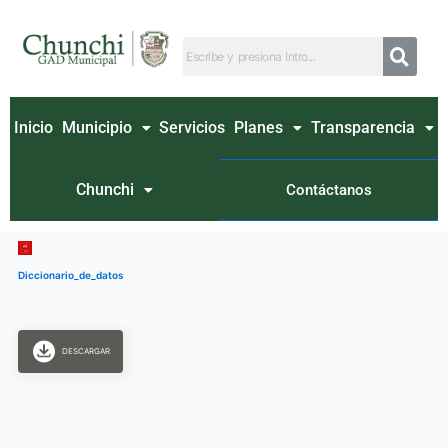
Ir
al
contenido
Inicio
Municipio
Servicios
Planes
Transparencia
Chunchi
Contáctanos
Diccionario_de_datos
DESCARGAR