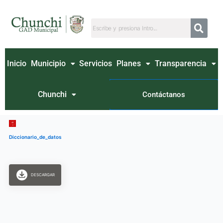
Ir
al
contenido
Inicio
Municipio
Servicios
Planes
Transparencia
Chunchi
Contáctanos
Diccionario_de_datos
DESCARGAR