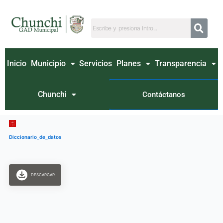
Ir
al
contenido
Inicio
Municipio
Servicios
Planes
Transparencia
Chunchi
Contáctanos
Diccionario_de_datos
DESCARGAR