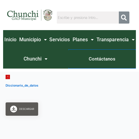
Ir
al
contenido
Inicio
Municipio
Servicios
Planes
Transparencia
Chunchi
Contáctanos
Diccionario_de_datos
DESCARGAR