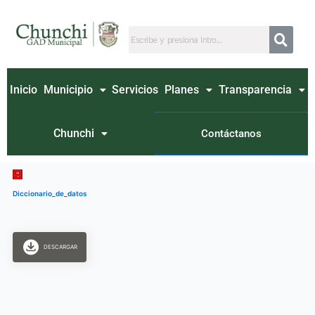
Ir
al
contenido
Inicio
Municipio
Servicios
Planes
Transparencia
Chunchi
Contáctanos
Diccionario_de_datos
DESCARGAR