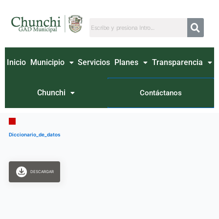
Ir
al
contenido
Inicio
Municipio
Servicios
Planes
Transparencia
Chunchi
Contáctanos
Diccionario_de_datos
DESCARGAR