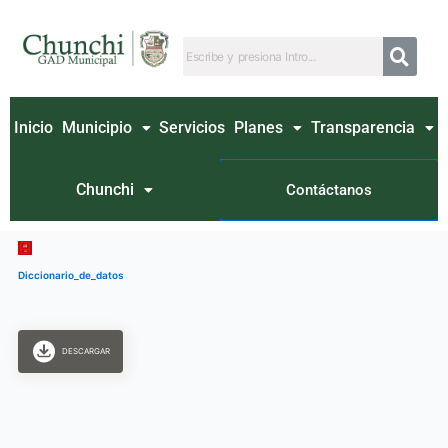
Ir
al
contenido
Inicio
Municipio
Servicios
Planes
Transparencia
Chunchi
Contáctanos
Diccionario_de_datos
DESCARGAR