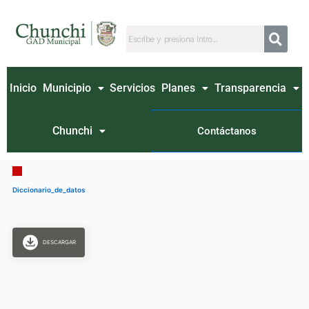
Ir
al
contenido
Inicio
Municipio
Servicios
Planes
Transparencia
Chunchi
Contáctanos
Diccionario_de_datos
DESCARGAR