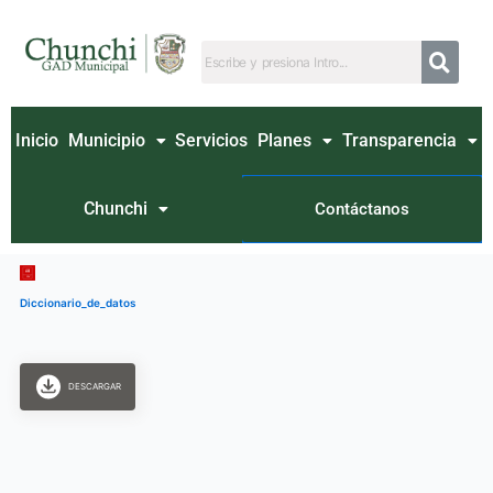
Ir
al
contenido
Inicio
Municipio
Servicios
Planes
Transparencia
Chunchi
Contáctanos
Diccionario_de_datos
DESCARGAR