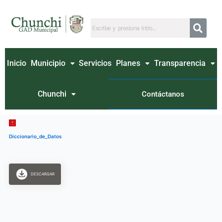
Ir
al
contenido
Inicio
Municipio
Servicios
Planes
Transparencia
Chunchi
Contáctanos
Diccionario_de_Datos
DESCARGAR