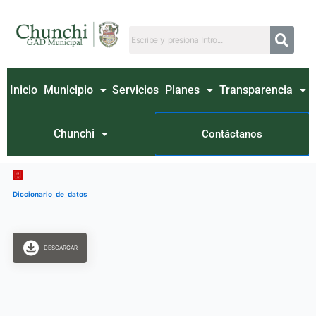
Ir
al
contenido
Inicio
Municipio
Servicios
Planes
Transparencia
Chunchi
Contáctanos
Diccionario_de_datos
DESCARGAR