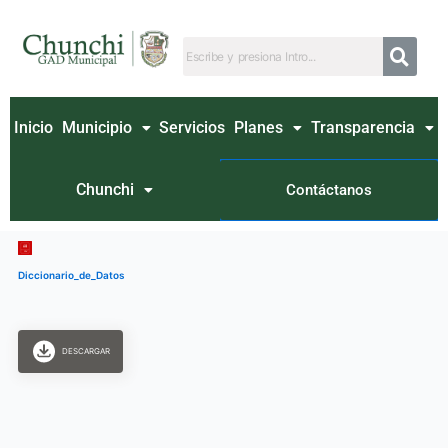
Ir
al
contenido
Inicio
Municipio
Servicios
Planes
Transparencia
Chunchi
Contáctanos
Diccionario_de_Datos
DESCARGAR