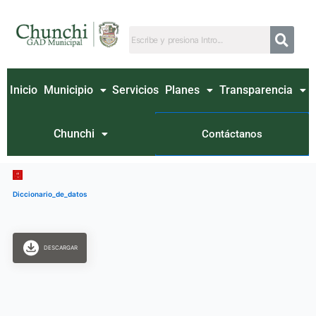
Ir
al
contenido
Inicio
Municipio
Servicios
Planes
Transparencia
Chunchi
Contáctanos
Diccionario_de_datos
DESCARGAR