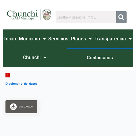
Ir
al
contenido
Inicio
Municipio
Servicios
Planes
Transparencia
Chunchi
Contáctanos
Diccionario_de_datos
DESCARGAR