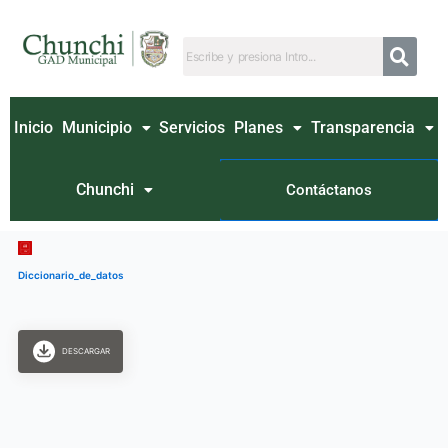
Ir
al
contenido
Inicio
Municipio
Servicios
Planes
Transparencia
Chunchi
Contáctanos
Diccionario_de_datos
DESCARGAR