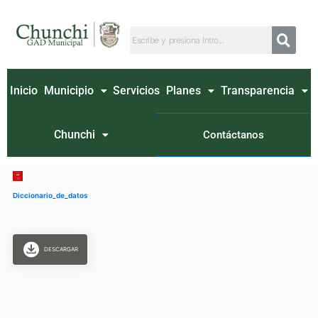
Ir
al
contenido
Inicio
Municipio
Servicios
Planes
Transparencia
Chunchi
Contáctanos
Diccionario_de_datos
DESCARGAR