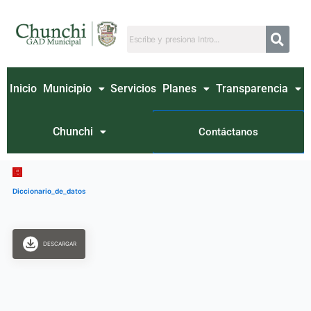
Ir
al
contenido
Inicio
Municipio
Servicios
Planes
Transparencia
Chunchi
Contáctanos
Diccionario_de_datos
DESCARGAR