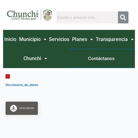
Ir
al
contenido
Inicio
Municipio
Servicios
Planes
Transparencia
Chunchi
Contáctanos
Diccionario_de_datos
DESCARGAR