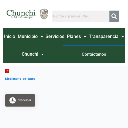
Ir
al
contenido
Inicio
Municipio
Servicios
Planes
Transparencia
Chunchi
Contáctanos
Diccionario_de_datos
DESCARGAR