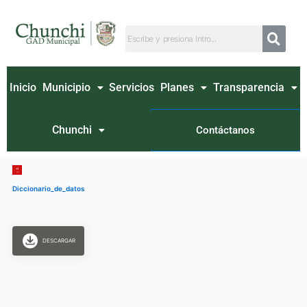
Ir
al
contenido
Inicio
Municipio
Servicios
Planes
Transparencia
Chunchi
Contáctanos
Diccionario_de_datos
DESCARGAR