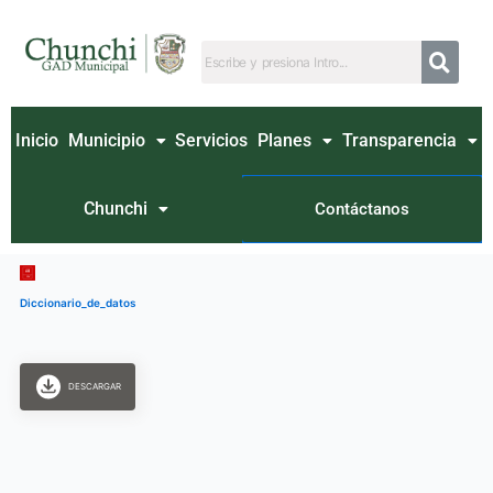
Ir
al
contenido
Inicio
Municipio
Servicios
Planes
Transparencia
Chunchi
Contáctanos
Diccionario_de_datos
DESCARGAR